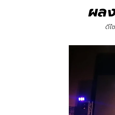
ผลง
ดีไ