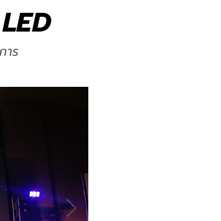
 LED
งการ