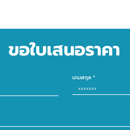
ขอใบเสนอราคา
นามสกุล