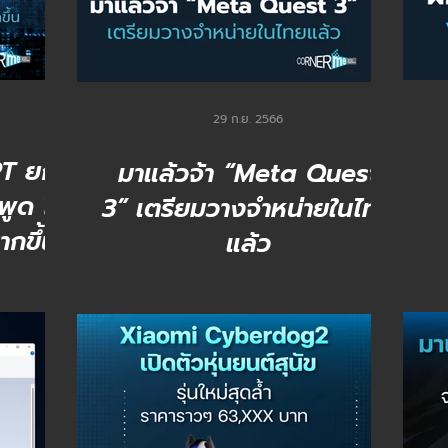
29 ก.ย. 2566
PT ยก
มาแล้วจ้า “Meta Quest
พูด ได้
3” เตรียมวางจำหน่ายในไทย
ากขึ้น
แล้ว